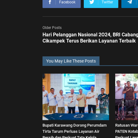
Facebook
Twitter
Older Posts
Hari Pelanggan Nasional 2O24, BRI Caban
Cikampek Terus Berikan Layanan Terbaik
You May Like These Posts
Bupati Karawang Dorong Perumdam
Ratusan Warg
Tirta Tarum Perluas Layanan Air
PATEN Kotab
Bersih dan Perkuat Tata Kelola
Perkuat Lay