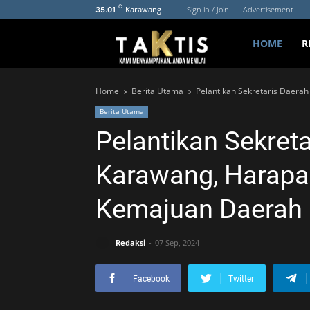
C
Karawang
Sign in / Join
Advertisement
35.01
HOME
R
Home
Berita Utama
Pelantikan Sekretaris Daer
Berita Utama
Pelantikan Sekret
Karawang, Harapa
Kemajuan Daerah
Redaksi
07 Sep, 2024
Facebook
Twitter