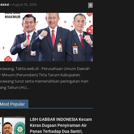
daksi
-
August 06, 2026
0
arawang, Taktis.web.id - Perusahaan Umum Daerah
ir Minum (Perumdam) Tirta Tarum Kabupaten
rawang turut serta memeriahkan peringatan Hari
lang Tahun (HU…
Most Popular
LBH GABBAR INDONESIA Kecam
Keras Dugaan Penyiraman Air
Panas Terhadap Dua Santri,