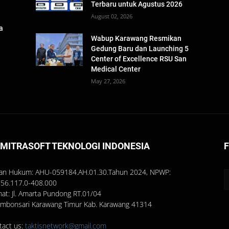
Terbaru untuk Agustus 2026
August 02, 2026
a
n
Wabup Karawang Resmikan
Gedung Baru dan Launching 5
Center of Excellence RSU San
Medical Center
May 27, 2026
 MITRASOFT TEKNOLOGI INDONESIA
an Hukum: AHU-059184.AH.01.30.Tahun 2024, NPWP:
856.117.0-408.000
mat: Jl. Amarta Pundong RT.01/04
umbonsari Karawang Timur Kab. Karawang 41314
tact us:
taktisnetwork@gmail.com