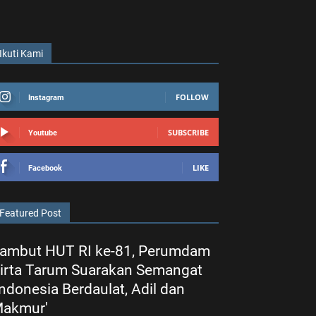
Ikuti Kami
FOLLOW
Instagram
SUBSCRIBE
Youtube
LIKE
Facebook
Featured Post
ambut HUT RI ke-81, Perumdam
irta Tarum Suarakan Semangat
Indonesia Berdaulat, Adil dan
akmur'