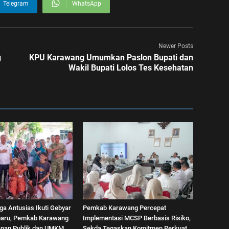
Telegram
WhatsApp
Newer Posts
g
KPU Karawang Umumkan Paslon Bupati dan
Wakil Bupati Lolos Tes Kesehatan
a Antusias Ikuti Gebyar
Pemkab Karawang Percepat
aru, Pemkab Karawang
Implementasi MCSP Berbasis Risiko,
anan Publik dan UMKM
Sekda Tegaskan Komitmen Perkuat