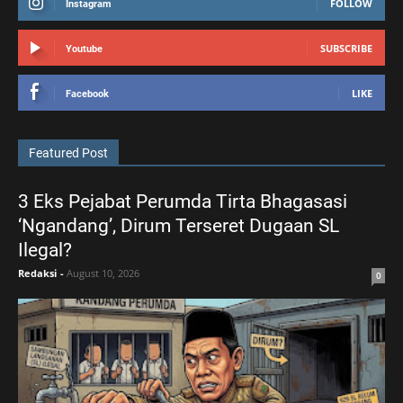
FOLLOW
Instagram
SUBSCRIBE
Youtube
LIKE
Facebook
Featured Post
3 Eks Pejabat Perumda Tirta Bhagasasi
‘Ngandang’, Dirum Terseret Dugaan SL
Ilegal?
Redaksi
-
August 10, 2026
0