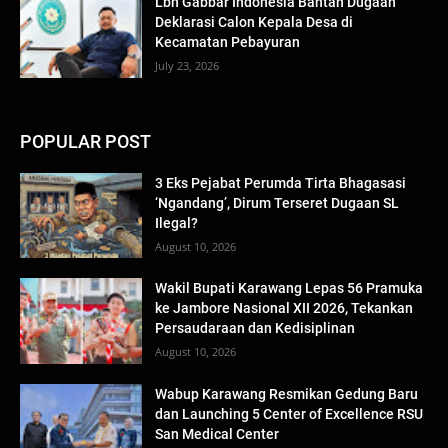
Lbh Gabbar Indonesia Bantah Dugaan
Deklarasi Calon Kepala Desa di
Kecamatan Pebayuran
July 23, 2026
POPULAR POST
3 Eks Pejabat Perumda Tirta Bhagasasi
‘Ngandang’, Dirum Terseret Dugaan SL
Ilegal?
August 10, 2026
Wakil Bupati Karawang Lepas 56 Pramuka
ke Jambore Nasional XII 2026, Tekankan
Persaudaraan dan Kedisiplinan
August 10, 2026
Wabup Karawang Resmikan Gedung Baru
dan Launching 5 Center of Excellence RSU
San Medical Center