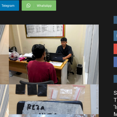
Telegram
WhatsApp
S
T
'
M