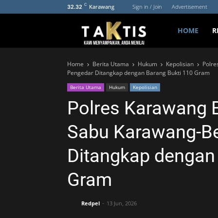
C
Karawang
Sign in / Join
Advertisement
32.32
HOME
R
Home
Berita Utama
Hukum
Kepolisian
Polre
Pengedar Ditangkap dengan Barang Bukti 110 Gram
Berita Utama
Hukum
Kepolisian
Polres Karawang 
Sabu Karawang-Be
Ditangkap dengan 
Gram
Redpel
13 Jun, 2026