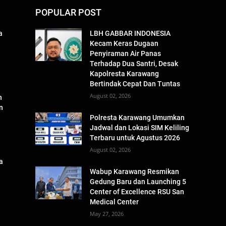
POPULAR POST
a
LBH GABBAR INDONESIA
Kecam Keras Dugaan
Penyiraman Air Panas
Terhadap Dua Santri, Desak
Kapolresta Karawang
Bertindak Cepat Dan Tuntas
August 02, 2026
n
n
Polresta Karawang Umumkan
Jadwal dan Lokasi SIM Keliling
Terbaru untuk Agustus 2026
August 02, 2026
a
n
Wabup Karawang Resmikan
Gedung Baru dan Launching 5
Center of Excellence RSU San
Medical Center
May 27, 2026