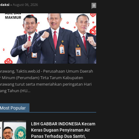
daksi
-
August 06, 2026
0
arawang, Taktis.web.id - Perusahaan Umum Daerah
ir Minum (Perumdam) Tirta Tarum Kabupaten
rawang turut serta memeriahkan peringatan Hari
lang Tahun (HU…
Most Popular
LBH GABBAR INDONESIA Kecam
Keras Dugaan Penyiraman Air
Panas Terhadap Dua Santri,