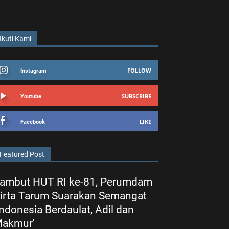
Ikuti Kami
FOLLOW
Instagram
SUBSCRIBE
Youtube
LIKE
Facebook
Featured Post
ambut HUT RI ke-81, Perumdam
irta Tarum Suarakan Semangat
Indonesia Berdaulat, Adil dan
akmur'