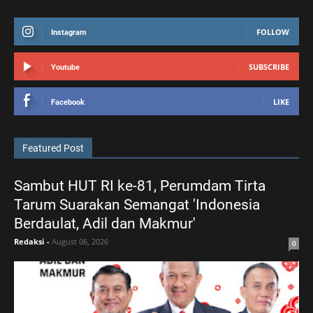
FOLLOW
Instagram
SUBSCRIBE
Youtube
LIKE
Facebook
Featured Post
Sambut HUT RI ke-81, Perumdam Tirta
Tarum Suarakan Semangat 'Indonesia
Berdaulat, Adil dan Makmur'
Redaksi
-
August 06, 2026
0