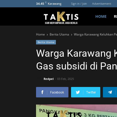
C
Karawang
Sign in / Join
Advertisement
34.45
HOME
R
Home
Berita Utama
Warga Karawang Keluhkan Pem
Berita Utama
Warga Karawang 
Gas subsidi di Pa
Redpel
03 Feb, 2025
Facebook
Twitter