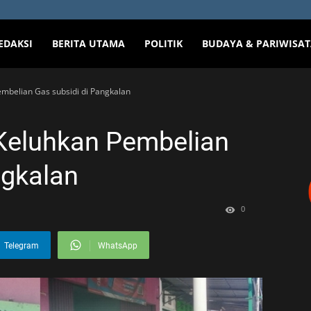
EDAKSI
BERITA UTAMA
POLITIK
BUDAYA & PARIWISA
belian Gas subsidi di Pangkalan
Keluhkan Pembelian
ngkalan
0
Telegram
WhatsApp