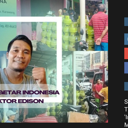
S
T
'
M