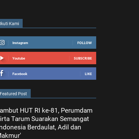
Ikuti Kami
FOLLOW
Instagram
SUBSCRIBE
Youtube
LIKE
Facebook
Featured Post
ambut HUT RI ke-81, Perumdam
irta Tarum Suarakan Semangat
Indonesia Berdaulat, Adil dan
akmur'