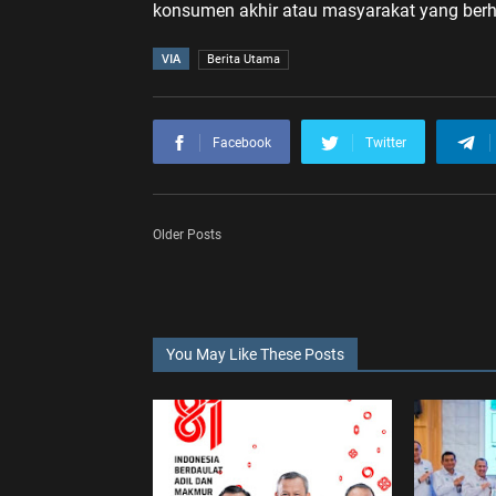
konsumen akhir atau masyarakat yang berha
VIA
Berita Utama
Facebook
Twitter
Older Posts
You May Like These Posts