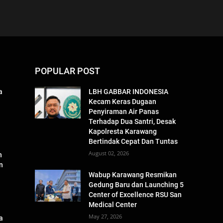
POPULAR POST
a
LBH GABBAR INDONESIA
Kecam Keras Dugaan
Penyiraman Air Panas
Terhadap Dua Santri, Desak
Kapolresta Karawang
Bertindak Cepat Dan Tuntas
August 02, 2026
n
n
Wabup Karawang Resmikan
Gedung Baru dan Launching 5
Center of Excellence RSU San
Medical Center
May 27, 2026
a