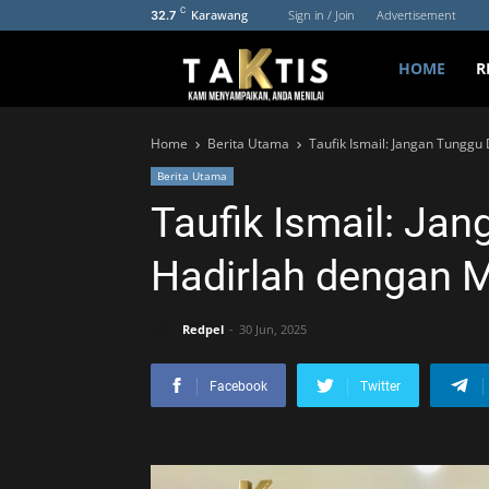
C
Karawang
Sign in / Join
Advertisement
32.7
HOME
R
Home
Berita Utama
Taufik Ismail: Jangan Tunggu
Berita Utama
Taufik Ismail: Ja
Hadirlah dengan 
Redpel
30 Jun, 2025
Facebook
Twitter