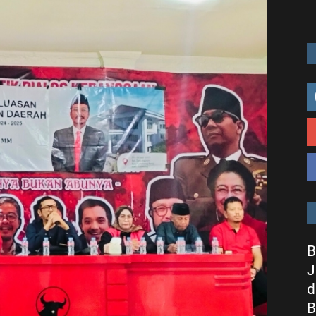
B
J
d
B