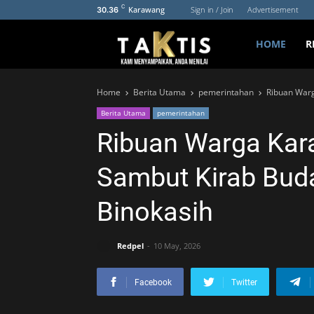
C
Karawang
Sign in / Join
Advertisement
30.36
HOME
R
Home
Berita Utama
pemerintahan
Ribuan Warg
Berita Utama
pemerintahan
Ribuan Warga Kar
Sambut Kirab Bud
Binokasih
Redpel
10 May, 2026
Facebook
Twitter