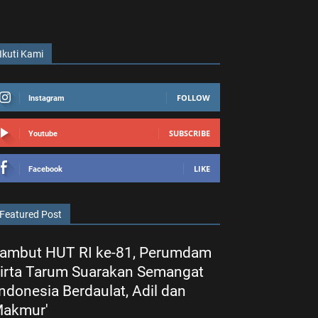
Ikuti Kami
FOLLOW
Instagram
SUBSCRIBE
Youtube
LIKE
Facebook
Featured Post
ambut HUT RI ke-81, Perumdam
irta Tarum Suarakan Semangat
Indonesia Berdaulat, Adil dan
akmur'