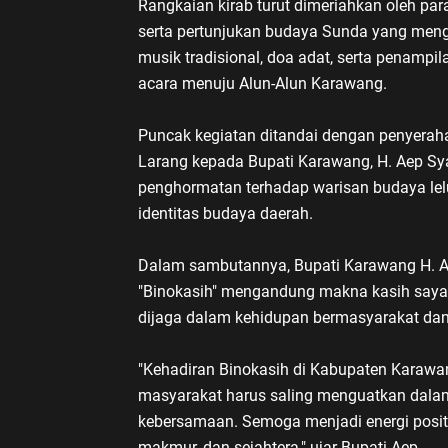
Rangkaian kirab turut dimeriahkan oleh par
serta pertunjukan budaya Sunda yang men
musik tradisional, doa adat, serta penamp
acara menuju Alun-Alun Karawang.
Puncak kegiatan ditandai dengan penyera
Larang kepada Bupati Karawang, H. Aep Sy
penghormatan terhadap warisan budaya lel
identitas budaya daerah.
Dalam sambutannya, Bupati Karawang H. A
"Binokasih" mengandung makna kasih sayan
dijaga dalam kehidupan bermasyarakat da
"Kehadiran Binokasih di Kabupaten Karaw
masyarakat harus saling menguatkan dalam
kebersamaan. Semoga menjadi energi posit
makmur, dan sejahtera," ujar Bupati Aep.