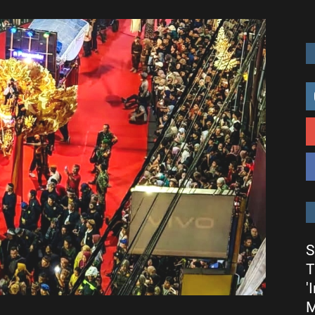
S
T
'
M