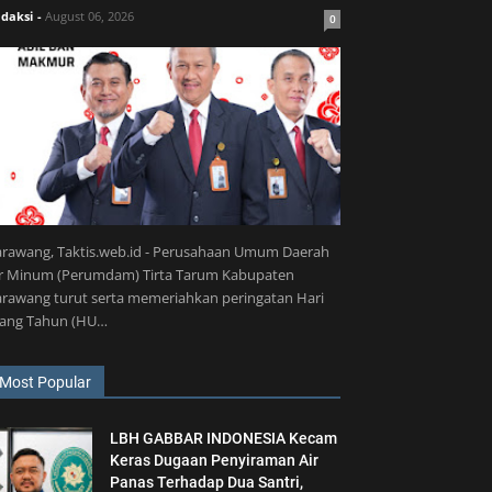
daksi
-
August 06, 2026
0
arawang, Taktis.web.id - Perusahaan Umum Daerah
ir Minum (Perumdam) Tirta Tarum Kabupaten
rawang turut serta memeriahkan peringatan Hari
lang Tahun (HU…
Most Popular
LBH GABBAR INDONESIA Kecam
Keras Dugaan Penyiraman Air
Panas Terhadap Dua Santri,