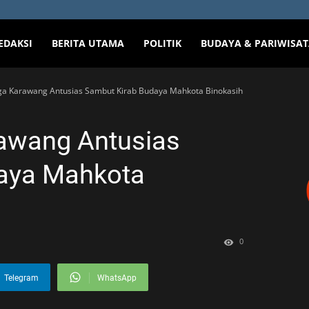
EDAKSI
BERITA UTAMA
POLITIK
BUDAYA & PARIWISA
a Karawang Antusias Sambut Kirab Budaya Mahkota Binokasih
awang Antusias
aya Mahkota
0
Telegram
WhatsApp