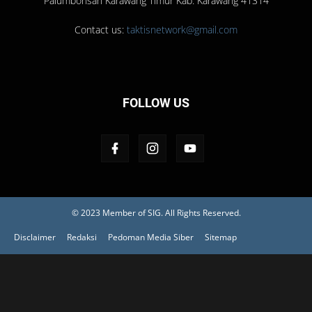
Palumbonsari Karawang Timur Kab. Karawang 41314
Contact us:
taktisnetwork@gmail.com
FOLLOW US
© 2023 Member of
SIG
. All Rights Reserved.
Disclaimer
Redaksi
Pedoman Media Siber
Sitemap