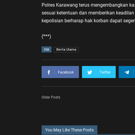
Polres Karawang terus mengembangkan kas
sesuai ketentuan dan memberikan keadilan
kepolisian berharap hak korban dapat sege
(***)
VIA
Berita Utama
Facebook
Twitter
Older Posts
You May Like These Posts