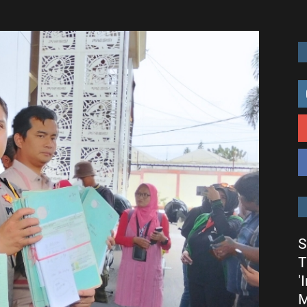
S
T
'
M