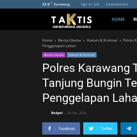
C
Karawang
Sign in / Join
Advertisement
33.9
HOME
R
Home
Berita Utama
Hukum & Kriminal
Polres 
Penggelapan Lahan
Berita Utama
Hukum & Kriminal
Polres Karawang 
Tanjung Bungin Te
Penggelapan Lah
Redpel
20 Feb, 2025
Facebook
Twitter