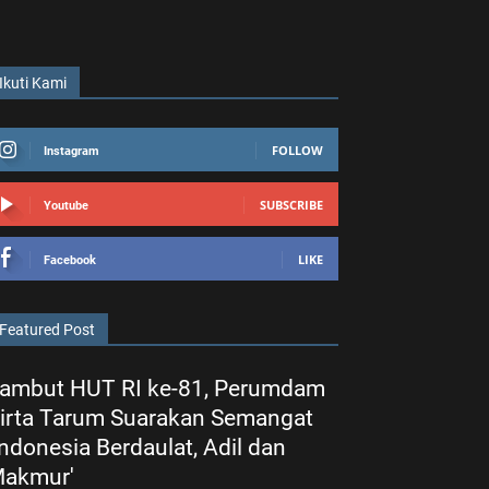
Ikuti Kami
FOLLOW
Instagram
SUBSCRIBE
Youtube
LIKE
Facebook
Featured Post
ambut HUT RI ke-81, Perumdam
irta Tarum Suarakan Semangat
Indonesia Berdaulat, Adil dan
akmur'