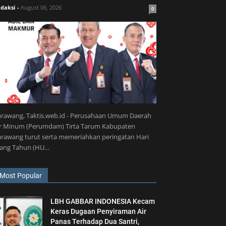
daksi
-
August 06, 2026
0
arawang, Taktis.web.id - Perusahaan Umum Daerah
ir Minum (Perumdam) Tirta Tarum Kabupaten
rawang turut serta memeriahkan peringatan Hari
lang Tahun (HU…
Most Popular
LBH GABBAR INDONESIA Kecam
Keras Dugaan Penyiraman Air
Panas Terhadap Dua Santri,