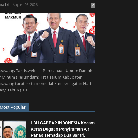
daksi
-
August 06, 2026
0
arawang, Taktis.web.id - Perusahaan Umum Daerah
ir Minum (Perumdam) Tirta Tarum Kabupaten
rawang turut serta memeriahkan peringatan Hari
lang Tahun (HU…
Most Popular
LBH GABBAR INDONESIA Kecam
Keras Dugaan Penyiraman Air
Panas Terhadap Dua Santri,