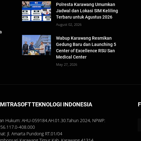
Polresta Karawang Umumkan
Jadwal dan Lokasi SIM Keliling
Terbaru untuk Agustus 2026
August 02, 2026
a
n
Wabup Karawang Resmikan
Gedung Baru dan Launching 5
Center of Excellence RSU San
Medical Center
May 27, 2026
 MITRASOFT TEKNOLOGI INDONESIA
an Hukum: AHU-059184.AH.01.30.Tahun 2024, NPWP:
856.117.0-408.000
mat: Jl. Amarta Pundong RT.01/04
umbonsari Karawang Timur Kab. Karawang 41314