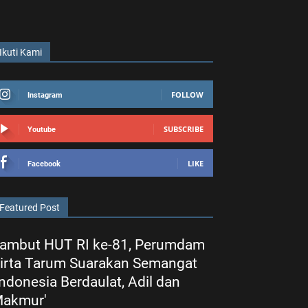
Ikuti Kami
FOLLOW
Instagram
SUBSCRIBE
Youtube
LIKE
Facebook
Featured Post
ambut HUT RI ke-81, Perumdam
irta Tarum Suarakan Semangat
Indonesia Berdaulat, Adil dan
akmur'