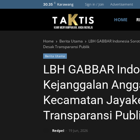
C
Karawang
Sign in / Join
Advertisement
30.35
HOME
R
Home
Berita Utama
LBH GABBAR Indonesia Soroti
Desak Transparansi Publik
Berita Utama
LBH GABBAR Indon
Kejanggalan Angga
Kecamatan Jayake
Transparansi Publ
Redpel
19 Jun, 2026