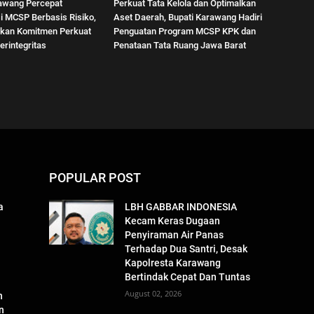
awang Percepat
Perkuat Tata Kelola dan Optimalkan
i MCSP Berbasis Risiko,
Aset Daerah, Bupati Karawang Hadiri
kan Komitmen Perkuat
Penguatan Program MCSP KPK dan
erintegritas
Penataan Tata Ruang Jawa Barat
POPULAR POST
a
LBH GABBAR INDONESIA
Kecam Keras Dugaan
Penyiraman Air Panas
Terhadap Dua Santri, Desak
Kapolresta Karawang
Bertindak Cepat Dan Tuntas
August 02, 2026
n
n