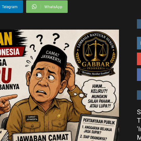
Telegram
WhatsApp
S
T
'
M