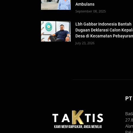
Ambulans
September 08, 2025
Lbh Gabbar Indonesia Bantah
Dugaan Deklarasi Calon Kepal
Desa di Kecamatan Pebayura
July 23, 2026
PT
Bad
27.
Ala
Pal