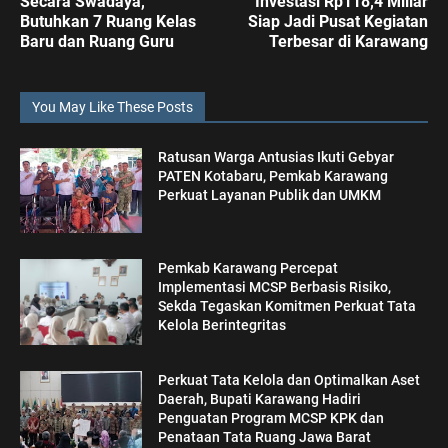
Secara Swadaya,
Investasi Rp118,4 Miliar
Butuhkan 7 Ruang Kelas
Siap Jadi Pusat Kegiatan
Baru dan Ruang Guru
Terbesar di Karawang
You May Like These Posts
Ratusan Warga Antusias Ikuti Gebyar
PATEN Kotabaru, Pemkab Karawang
Perkuat Layanan Publik dan UMKM
Pemkab Karawang Percepat
Implementasi MCSP Berbasis Risiko,
Sekda Tegaskan Komitmen Perkuat Tata
Kelola Berintegritas
Perkuat Tata Kelola dan Optimalkan Aset
Daerah, Bupati Karawang Hadiri
Penguatan Program MCSP KPK dan
Penataan Tata Ruang Jawa Barat