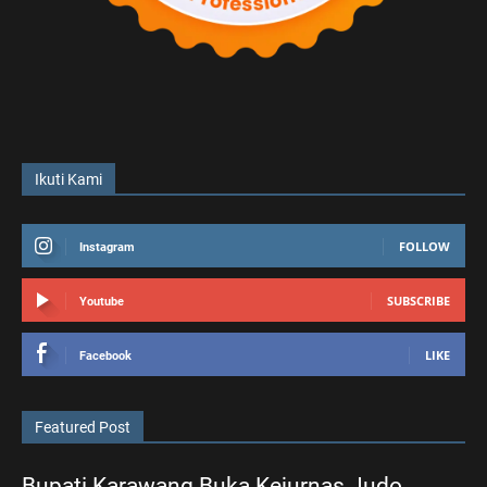
Ikuti Kami
FOLLOW
Instagram
SUBSCRIBE
Youtube
LIKE
Facebook
Featured Post
Bupati Karawang Buka Kejurnas Judo