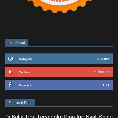
Ikuti Kami
FOLLOW
Instagram
SUBSCRIBE
Youtube
LIKE
Facebook
Featured Post
Di Balik Tiga Tersangka Pipa Air: Nyali Kejari